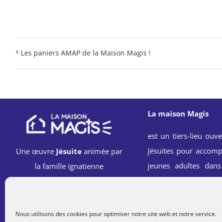
Les paniers AMAP de la Maison Magis !
La maison Magis
est un tiers-lieu ouve
Jésuites pour accomp
Une œuvre
Jésuite
animée par
jeunes adultes dans
la famille ignatienne
spirituelle, professi
sociale à l’école 
Ignace.
Nous utilisons des cookies pour optimiser notre site web et notre service.