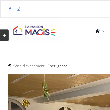
Skip
to
content
Toggle
Sliding
Bar
Area
Série d'événement :
Chez Ignace