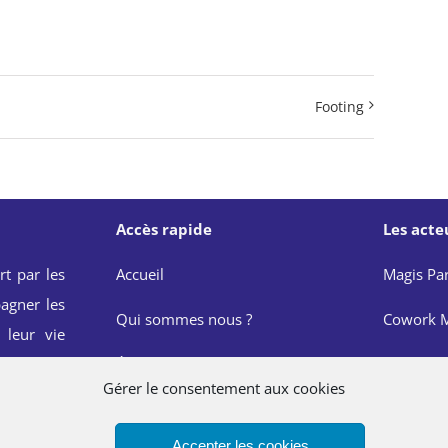
Footing
Accès rapide
Les acte
rt par les
Accueil
Magis Par
agner les
Qui sommes nous ?
Cowork M
 leur vie
onnelle et
Événements
JRS Franc
Gérer le consentement aux cookies
de Saint
Actualités
Réseau M
Accepter les cookies