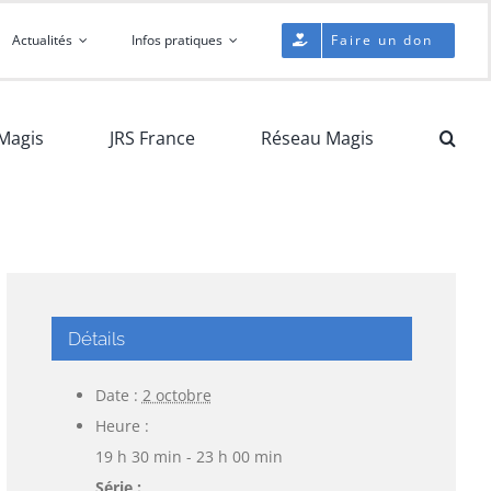
Actualités
Infos pratiques
Faire un don
Magis
JRS France
Réseau Magis
Détails
Date :
2 octobre
Heure :
19 h 30 min - 23 h 00 min
Série :