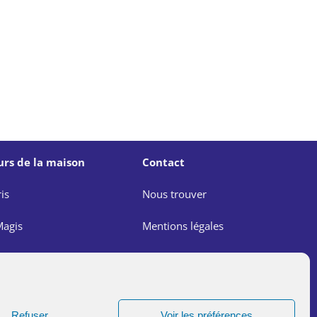
urs de la maison
Contact
is
Nous trouver
agis
Mentions légales
e
Politique de confidentialité
agis
Lutte contre les abus dans
l’Église
Refuser
Voir les préférences