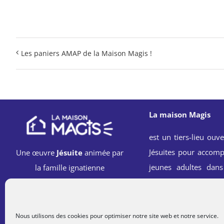
Les paniers AMAP de la Maison Magis !
La maison Magis
est un tiers-lieu ouve
Jésuites pour accomp
Une œuvre
Jésuite
animée par
jeunes adultes dans
la famille ignatienne
spirituelle, professi
sociale à l’école 
Ignace.
Nous utilisons des cookies pour optimiser notre site web et notre service.