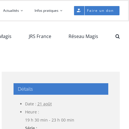
Actualités
Infos pratiques
Faire un don
Magis
JRS France
Réseau Magis
Détails
Date :
21 août
Heure :
19 h 30 min - 23 h 00 min
Série :