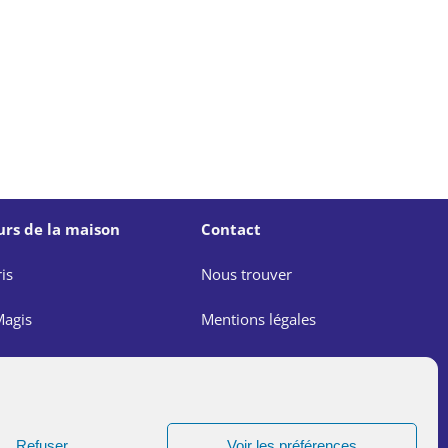
urs de la maison
Contact
is
Nous trouver
agis
Mentions légales
e
Politique de confidentialité
agis
Lutte contre les abus dans
l’Église
Refuser
Voir les préférences