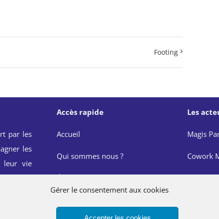
Footing
Accès rapide
Les acte
rt par les
Accueil
Magis Par
agner les
Qui sommes nous ?
Cowork M
 leur vie
onnelle et
Événements
JRS Franc
Gérer le consentement aux cookies
de Saint
Actualités
Réseau M
Accepter les cookies