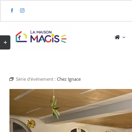
Skip
to
content
Toggle
Sliding
Bar
Area
Série d'événement :
Chez Ignace