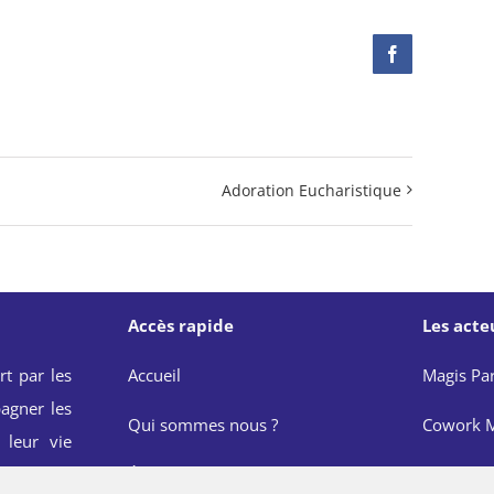
Facebook
Adoration Eucharistique
Accès rapide
Les acte
rt par les
Accueil
Magis Par
agner les
Qui sommes nous ?
Cowork M
 leur vie
onnelle et
Événements
JRS Franc