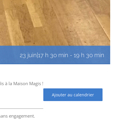
23 juin|17 h 30 min
-
19 h 30 min
is à la Maison Magis !
Ajouter au calendrier
 sans engagement.