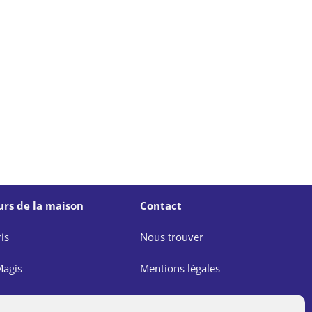
urs de la maison
Contact
is
Nous trouver
agis
Mentions légales
e
Politique de confidentialité