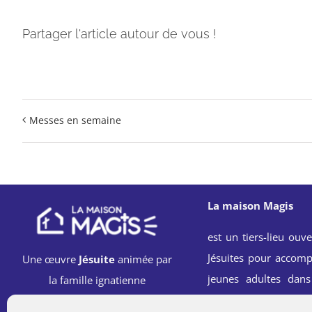
Partager l'article autour de vous !
Messes en semaine
La maison Magis
est un tiers-lieu ouve
Jésuites pour accomp
Une œuvre
Jésuite
animée par
jeunes adultes dans
la famille ignatienne
spirituelle, professi