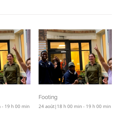
Footing
n
-
19 h 00 min
24 août|18 h 00 min
-
19 h 00 min