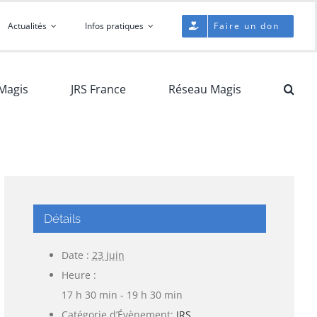
Actualités
Infos pratiques
Faire un don
Magis
JRS France
Réseau Magis
Détails
Date :
23 juin
Heure :
17 h 30 min - 19 h 30 min
Catégorie d’Évènement:
JRS