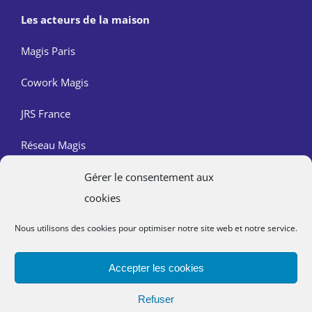
Les acteurs de la maison
Magis Paris
Cowork Magis
JRS France
Réseau Magis
Gérer le consentement aux
Contact
cookies
Nous trouver
Nous utilisons des cookies pour optimiser notre site web et notre service.
Mentions légales
Accepter les cookies
Politique de confidentialité
Refuser
Lutte contre les abus dans l’Église