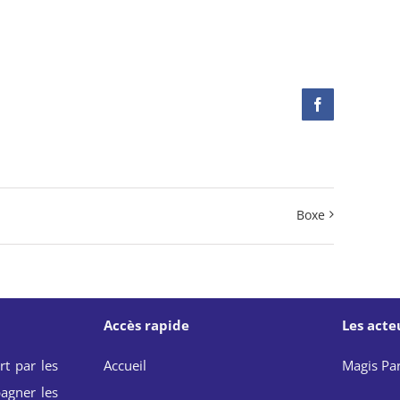
Facebook
Boxe
Accès rapide
Les acte
rt par les
Accueil
Magis Par
agner les