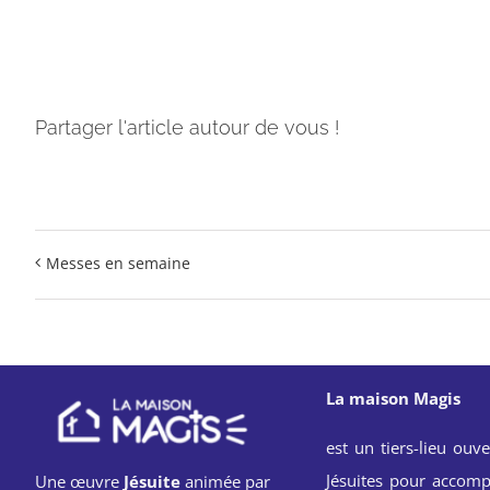
Partager l'article autour de vous !
Messes en semaine
La maison Magis
est un tiers-lieu ouve
Jésuites pour accomp
Une œuvre
Jésuite
animée par