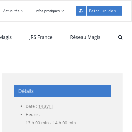
Actualités
Infos pratiques
Faire un don
Magis
JRS France
Réseau Magis
Détails
Date :
14 avril
Heure :
13 h 00 min - 14 h 00 min