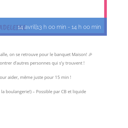
14 avril|13 h 00 min
-
14 h 00 min
lle, on se retrouve pour le banquet Maison! 🎉
contrer d’autres personnes qui s’y trouvent !
pour aider, même juste pour 15 min !
la boulangerie!) – Possible par CB et liquide