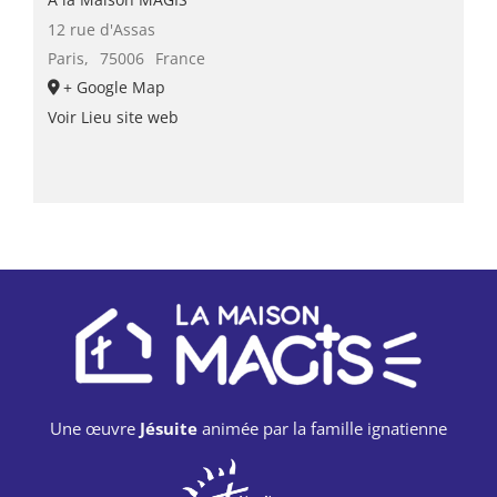
12 rue d'Assas
Paris
,
75006
France
+ Google Map
Voir Lieu site web
Une œuvre
Jésuite
animée par la famille ignatienne