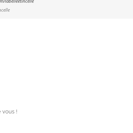
m/labelleetincelle
ncelle
e vous !