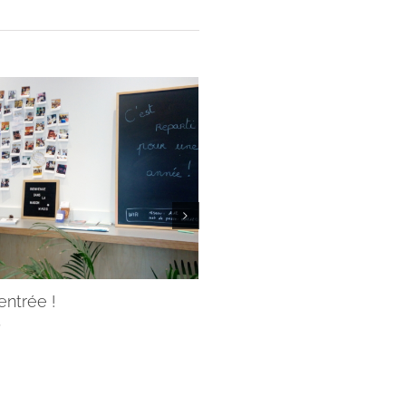
rentrée !
Servir avec les Jésuites, 
pas toi !
5
29/07/2025