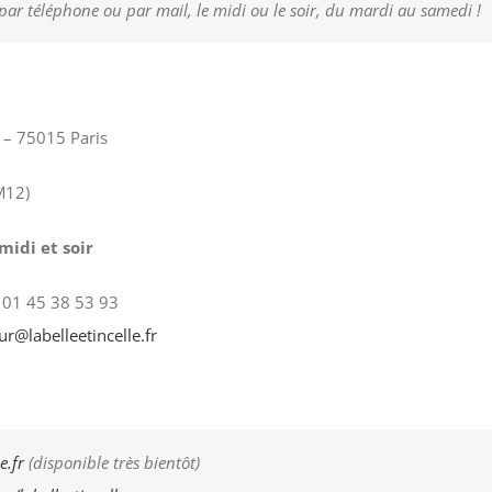
r par téléphone ou par mail, le midi ou le soir, du mardi au samedi !
 – 75015 Paris
M12)
idi et soir
01 45 38 53 93
r@labelleetincelle.fr
e.fr
(disponible très bientôt)