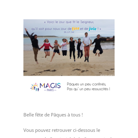
Faire un don
Voir
Magis Paris
l'image
agrandie
Cowork Magis
JRS France
Réseau Magis
Rechercher
Belle fête de Pâques à tous !
Vous pouvez retrouver ci-dessous le