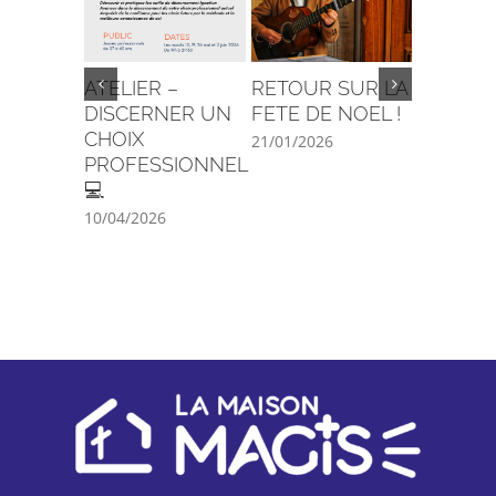
ATELIER –
RETOUR SUR LA
C’est la 
DISCERNER UN
FETE DE NOEL !
29/08/202
CHOIX
21/01/2026
PROFESSIONNEL
💻
10/04/2026